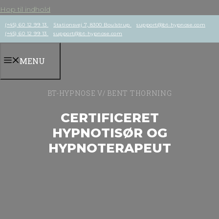
Hop til indhold
(+45) 60 12 99 13
Stationsvej 7, 8300 Boulstrup
support@bt-hypnose.com
(+45) 60 12 99 13
support@bt-hypnose.com
MENU
BT-HYPNOSE V/ BENT THORNING
CERTIFICERET
HYPNOTISØR OG
HYPNOTERAPEUT
Hypnose og hypnoterapi
blandt andet mod vægttab og